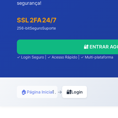
segurança!
SSL
2FA
24/7
256-bit
Seguro
Suporte
🔐 ENTRAR A
✓ Login Seguro | ✓ Acesso Rápido | ✓ Multi-plataforma
🏠
→
🔐
Página Inicial
Login