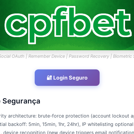
Social OAuth | Remember Device | Password Recovery | Biometric
🔐 Login Seguro
e Segurança
rity architecture: brute-force protection (account lockout a
al backoff: 5min, 15min, 1hr, 24hr), IP whitelisting optional 
, device recognition (new device triggers email notificati