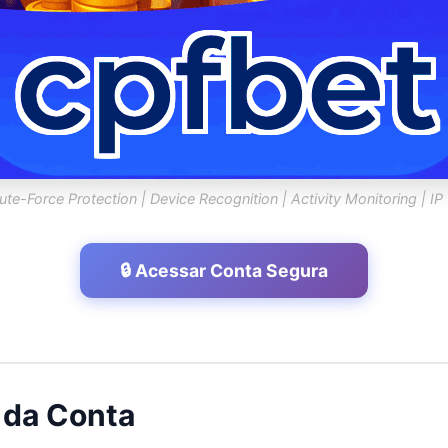
rute-Force Protection | Device Recognition | Activity Monitoring | IP 
🔒 Acessar Conta Segura
 da Conta