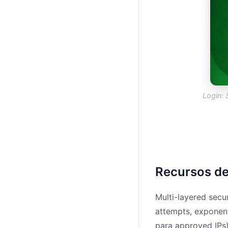
Login: 
Recursos d
Multi-layered secu
attempts, exponenti
para approved IPs)