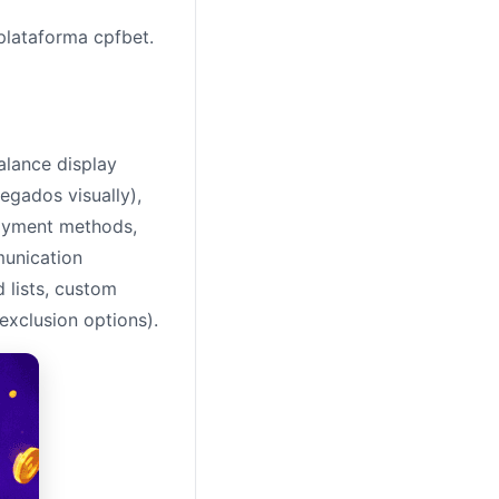
plataforma cpfbet.
alance display
egados visually),
payment methods,
munication
 lists, custom
-exclusion options).