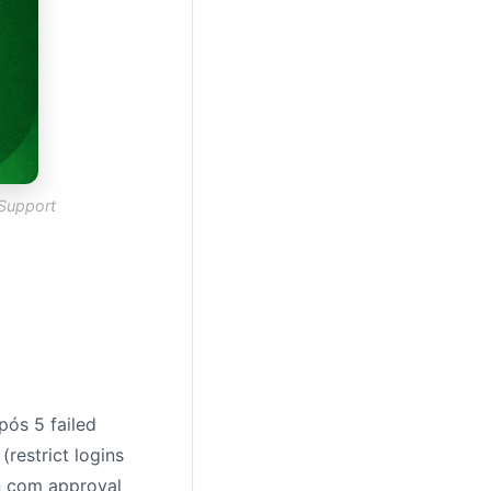
 Support
pós 5 failed
(restrict logins
on com approval