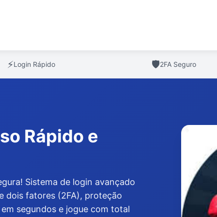
⚡
🛡️
Login Rápido
2FA Seguro
sso Rápido e
egura! Sistema de login avançado
e dois fatores (2FA), proteção
re em segundos e jogue com total