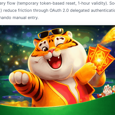
ry flow (temporary token-based reset, 1-hour validity). Soc
 reduce friction through OAuth 2.0 delegated authenticati
nando manual entry.