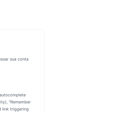
essar sua conta
 autocomplete
lity), "Remember
link triggering