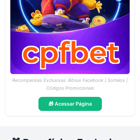
Recompensas Exclusivas: Bônus Facebook | Sorteios |
Códigos Promocionais
🎁 Acessar Página