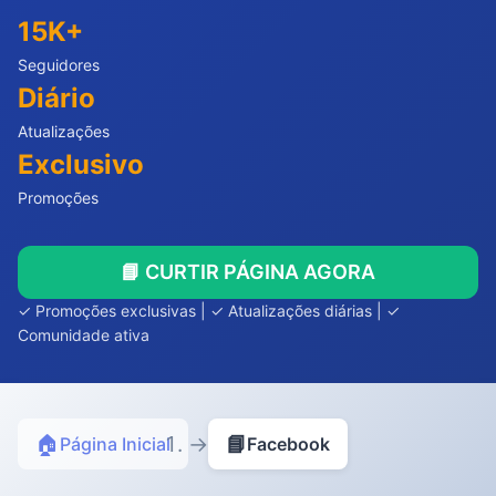
15K+
Seguidores
Diário
Atualizações
Exclusivo
Promoções
📘 CURTIR PÁGINA AGORA
✓ Promoções exclusivas | ✓ Atualizações diárias | ✓
Comunidade ativa
🏠
→
📘
Página Inicial
Facebook