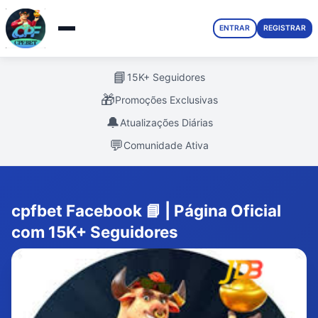
ENTRAR
REGISTRAR
📘
15K+ Seguidores
🎁
Promoções Exclusivas
🔔
Atualizações Diárias
💬
Comunidade Ativa
cpfbet Facebook 📘 | Página Oficial
com 15K+ Seguidores