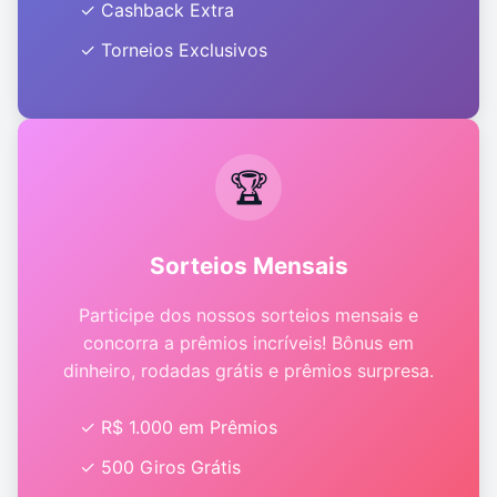
✓ Cashback Extra
✓ Torneios Exclusivos
🏆
Sorteios Mensais
Participe dos nossos sorteios mensais e
concorra a prêmios incríveis! Bônus em
dinheiro, rodadas grátis e prêmios surpresa.
✓ R$ 1.000 em Prêmios
✓ 500 Giros Grátis