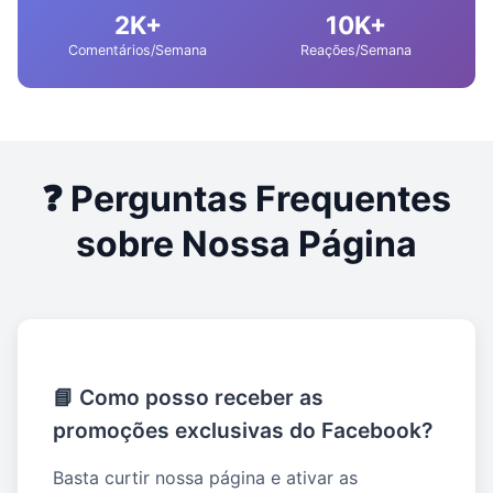
2K+
10K+
Comentários/Semana
Reações/Semana
❓ Perguntas Frequentes
sobre Nossa Página
📘 Como posso receber as
promoções exclusivas do Facebook?
Basta curtir nossa página e ativar as