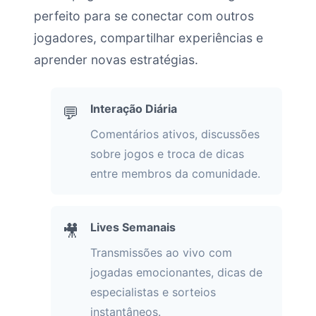
perfeito para se conectar com outros
jogadores, compartilhar experiências e
aprender novas estratégias.
Interação Diária
💬
Comentários ativos, discussões
sobre jogos e troca de dicas
entre membros da comunidade.
Lives Semanais
🎥
Transmissões ao vivo com
jogadas emocionantes, dicas de
especialistas e sorteios
instantâneos.