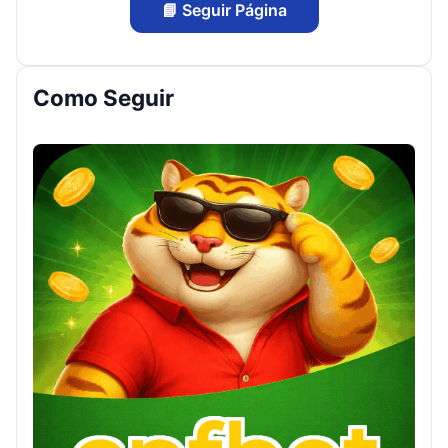
📘 Seguir Página
Como Seguir