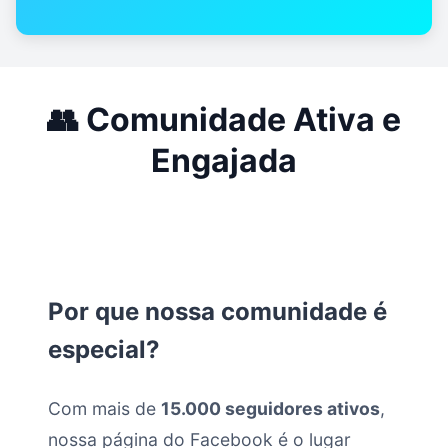
👥 Comunidade Ativa e
Engajada
Por que nossa comunidade é
especial?
Com mais de
15.000 seguidores ativos
,
nossa página do Facebook é o lugar