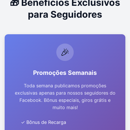
🎁 Benefícios Exclusivos
para Seguidores
🎉
Promoções Semanais
Toda semana publicamos promoções
exclusivas apenas para nossos seguidores do
Facebook. Bônus especiais, giros grátis e
muito mais!
✓ Bônus de Recarga