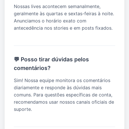
Nossas lives acontecem semanalmente,
geralmente às quartas e sextas-feiras à noite.
Anunciamos o horário exato com
antecedência nos stories e em posts fixados.
💬 Posso tirar dúvidas pelos
comentários?
Sim! Nossa equipe monitora os comentários
diariamente e responde às dúvidas mais
comuns. Para questões específicas de conta,
recomendamos usar nossos canais oficiais de
suporte.