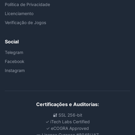
Política de Privacidade
Licenciamento
Verificação de Jogos
Social
Telegram
Facebook
Instagram
Certificações e Auditorias:
🔐 SSL 256-bit
✓ iTech Labs Certified
✓ eCOGRA Approved
🎫 Licença Curaçao #8048/JAZ