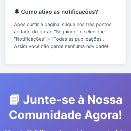
🔔 Como ativo as notificações?
Após curtir a página, clique nos três pontos
ao lado do botão "Seguindo" e selecione
"Notificações" > "Todas as publicações".
Assim você não perde nenhuma novidade!
📘 Junte-se à Nossa
Comunidade Agora!