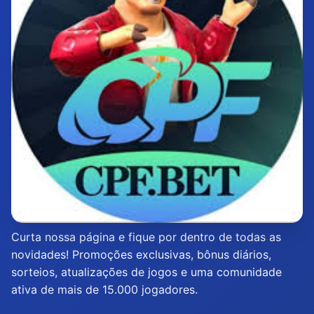
Curta nossa página e fique por dentro de todas as
novidades! Promoções exclusivas, bônus diários,
sorteios, atualizações de jogos e uma comunidade
ativa de mais de 15.000 jogadores.