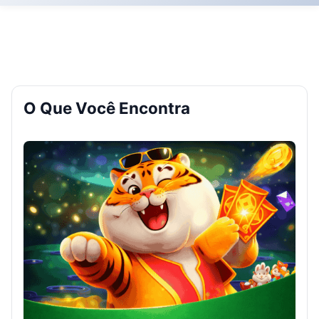
O Que Você Encontra