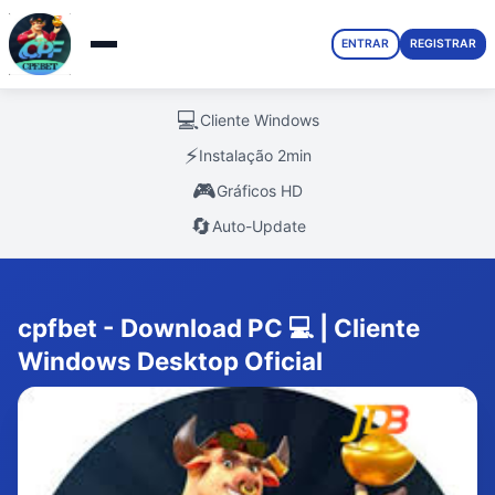
ENTRAR
REGISTRAR
💻
Cliente Windows
⚡
Instalação 2min
🎮
Gráficos HD
🔄
Auto-Update
cpfbet - Download PC 💻 | Cliente
Windows Desktop Oficial