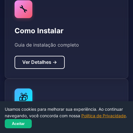
🔧
Como Instalar
Guia de instalação completo
Ver Detalhes →
🎁
Usamos cookies para melhorar sua experiência. Ao continuar
navegando, você concorda com nossa
Política de Privacidade
.
Bônus e Promoções
Aceitar
Veja todos os bônus disponíveis