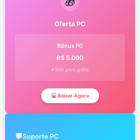
🎁
Oferta PC
Bônus PC
R$ 5.000
+ 500 giros grátis
💻 Baixar Agora
💬
Suporte PC