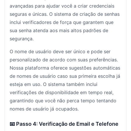
avançadas para ajudar você a criar credenciais
seguras e únicas. O sistema de criação de senhas
inclui verificadores de força que garantem que
sua senha atenda aos mais altos padrões de
segurança.
O nome de usuário deve ser único e pode ser
personalizado de acordo com suas preferências.
Nossa plataforma oferece sugestões automáticas
de nomes de usuário caso sua primeira escolha já
esteja em uso. O sistema também inclui
verificações de disponibilidade em tempo real,
garantindo que você não perca tempo tentando
nomes de usuário já ocupados.
📧 Passo 4: Verificação de Email e Telefone