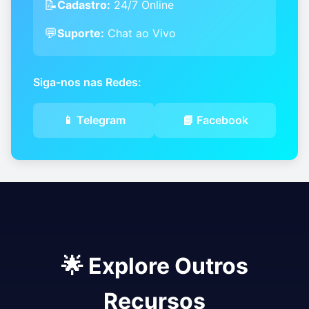
📝
Cadastro:
24/7 Online
💬
Suporte:
Chat ao Vivo
Siga-nos nas Redes:
📱 Telegram
📘 Facebook
🌟 Explore Outros
Recursos