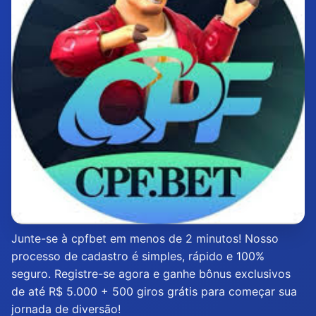
Junte-se à cpfbet em menos de 2 minutos! Nosso
processo de cadastro é simples, rápido e 100%
seguro. Registre-se agora e ganhe bônus exclusivos
de até R$ 5.000 + 500 giros grátis para começar sua
jornada de diversão!