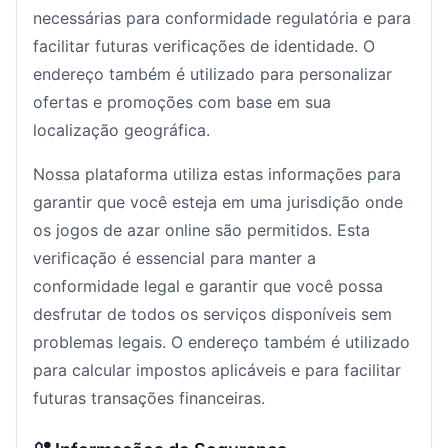
necessárias para conformidade regulatória e para
facilitar futuras verificações de identidade. O
endereço também é utilizado para personalizar
ofertas e promoções com base em sua
localização geográfica.
Nossa plataforma utiliza estas informações para
garantir que você esteja em uma jurisdição onde
os jogos de azar online são permitidos. Esta
verificação é essencial para manter a
conformidade legal e garantir que você possa
desfrutar de todos os serviços disponíveis sem
problemas legais. O endereço também é utilizado
para calcular impostos aplicáveis e para facilitar
futuras transações financeiras.