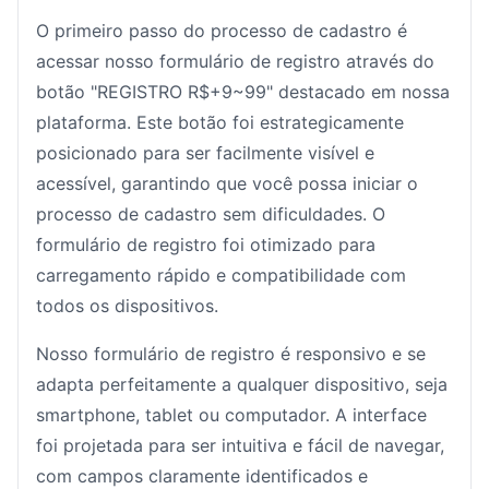
O primeiro passo do processo de cadastro é
acessar nosso formulário de registro através do
botão "REGISTRO R$+9~99" destacado em nossa
plataforma. Este botão foi estrategicamente
posicionado para ser facilmente visível e
acessível, garantindo que você possa iniciar o
processo de cadastro sem dificuldades. O
formulário de registro foi otimizado para
carregamento rápido e compatibilidade com
todos os dispositivos.
Nosso formulário de registro é responsivo e se
adapta perfeitamente a qualquer dispositivo, seja
smartphone, tablet ou computador. A interface
foi projetada para ser intuitiva e fácil de navegar,
com campos claramente identificados e