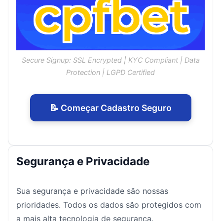
Secure Signup: SSL Encrypted | KYC Compliant | Data
Protection | LGPD Certified
📝 Começar Cadastro Seguro
Segurança e Privacidade
Sua segurança e privacidade são nossas
prioridades. Todos os dados são protegidos com
a mais alta tecnologia de segurança.