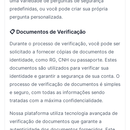
uma variedade de perguntas de segurança
predefinidas, ou você pode criar sua própria
pergunta personalizada.
📋 Documentos de Verificação
Durante o processo de verificação, você pode ser
solicitado a fornecer cópias de documentos de
identidade, como RG, CNH ou passaporte. Estes
documentos são utilizados para verificar sua
identidade e garantir a segurança de sua conta. O
processo de verificação de documentos é simples
e seguro, com todas as informações sendo
tratadas com a máxima confidencialidade.
Nossa plataforma utiliza tecnologia avançada de
verificação de documentos que garante a
autenticidade dos documentos fornecidos. Este