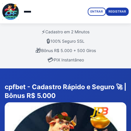
ENTRAR
REGISTRAR
⚡
Cadastro em 2 Minutos
🔒
100% Seguro SSL
🎁
Bônus R$ 5.000 + 500 Giros
💳
PIX Instantâneo
cpfbet - Cadastro Rápido e Seguro 🚀 |
Bônus R$ 5.000