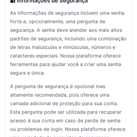
🔐 Informações de Segurança
As informações de segurança incluem uma senha
forte e, opcionalmente, uma pergunta de
segurança. A senha deve atender aos mais altos
padrões de segurança, incluindo uma combinação
de letras maiúsculas e minúsculas, números e
caracteres especiais. Nossa plataforma oferece
ferramentas para ajudar você a criar uma senha
segura e única.
A pergunta de segurança é opcional mas
altamente recomendada, pois oferece uma
camada adicional de proteção para sua conta.
Esta pergunta pode ser utilizada para recuperar
acesso à sua conta em caso de perda de senha
ou problemas de login. Nossa plataforma oferece