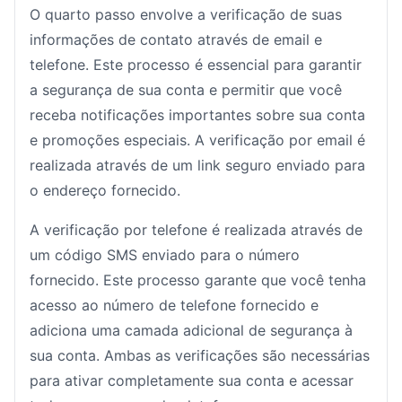
O quarto passo envolve a verificação de suas
informações de contato através de email e
telefone. Este processo é essencial para garantir
a segurança de sua conta e permitir que você
receba notificações importantes sobre sua conta
e promoções especiais. A verificação por email é
realizada através de um link seguro enviado para
o endereço fornecido.
A verificação por telefone é realizada através de
um código SMS enviado para o número
fornecido. Este processo garante que você tenha
acesso ao número de telefone fornecido e
adiciona uma camada adicional de segurança à
sua conta. Ambas as verificações são necessárias
para ativar completamente sua conta e acessar