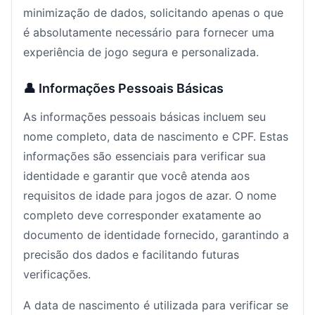
minimização de dados, solicitando apenas o que
é absolutamente necessário para fornecer uma
experiência de jogo segura e personalizada.
👤 Informações Pessoais Básicas
As informações pessoais básicas incluem seu
nome completo, data de nascimento e CPF. Estas
informações são essenciais para verificar sua
identidade e garantir que você atenda aos
requisitos de idade para jogos de azar. O nome
completo deve corresponder exatamente ao
documento de identidade fornecido, garantindo a
precisão dos dados e facilitando futuras
verificações.
A data de nascimento é utilizada para verificar se