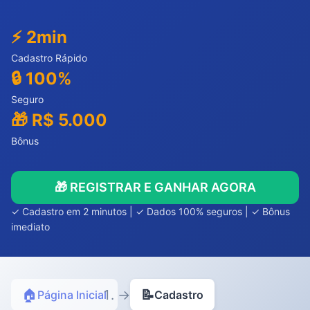
⚡ 2min
Cadastro Rápido
🔒 100%
Seguro
🎁 R$ 5.000
Bônus
🎁 REGISTRAR E GANHAR AGORA
✓ Cadastro em 2 minutos | ✓ Dados 100% seguros | ✓ Bônus
imediato
🏠
→
📝
Página Inicial
Cadastro