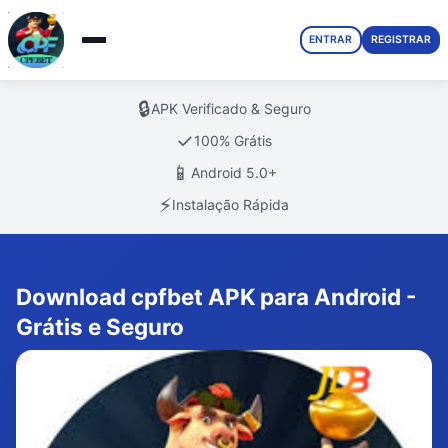
ENTRAR
REGISTRAR
🔒
APK Verificado & Seguro
✓
100% Grátis
📱
Android 5.0+
⚡
Instalação Rápida
Download cpfbet APK para Android -
Grátis e Seguro