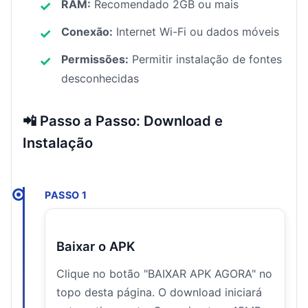
RAM:
Recomendado 2GB ou mais
Conexão:
Internet Wi-Fi ou dados móveis
Permissões:
Permitir instalação de fontes
desconhecidas
📲 Passo a Passo: Download e
Instalação
PASSO 1
Baixar o APK
Clique no botão "BAIXAR APK AGORA" no
topo desta página. O download iniciará