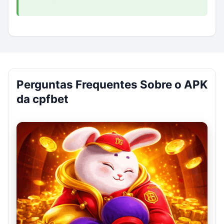
Perguntas Frequentes Sobre o APK
da cpfbet