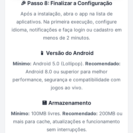
🎉 Passo 8: Finalizar a Configuração
Após a instalação, abra o app na lista de
aplicativos. Na primeira execução, configure
idioma, notificações e faça login ou cadastro em
menos de 2 minutos.
📱 Versão do Android
Mínimo:
Android 5.0 (Lollipop).
Recomendado:
Android 8.0 ou superior para melhor
performance, segurança e compatibilidade com
jogos ao vivo.
💾 Armazenamento
Mínimo:
100MB livres.
Recomendado:
200MB ou
mais para cache, atualizações e funcionamento
sem interrupções.