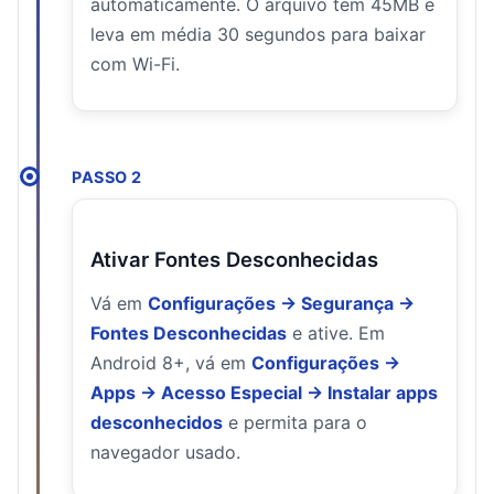
automaticamente. O arquivo tem 45MB e
leva em média 30 segundos para baixar
com Wi-Fi.
PASSO 2
Ativar Fontes Desconhecidas
Vá em
Configurações → Segurança →
Fontes Desconhecidas
e ative. Em
Android 8+, vá em
Configurações →
Apps → Acesso Especial → Instalar apps
desconhecidos
e permita para o
navegador usado.