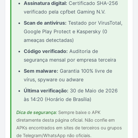
Assinatura digital:
Certificado SHA-256
verificado pela cpfbet Gaming N.V.
Scan de antivírus:
Testado por VirusTotal,
Google Play Protect e Kaspersky (0
ameaças detectadas)
Código verificado:
Auditoria de
segurança mensal por empresa terceira
Sem malware:
Garantia 100% livre de
vírus, spyware ou adware
Última verificação:
30 de Maio de 2026
às 14:20 (Horário de Brasília)
Dica de segurança:
Sempre baixe o APK
diretamente desta página oficial. Não confie em
APKs encontrados em sites de terceiros ou grupos
de Telegram/WhatsApp não oficiais.