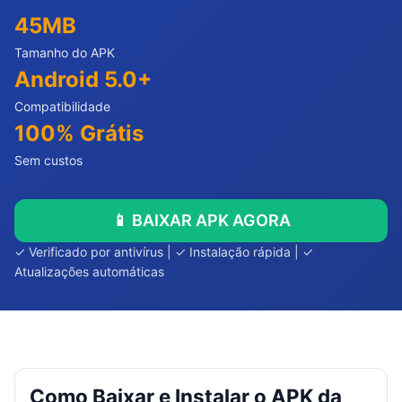
45MB
Tamanho do APK
Android 5.0+
Compatibilidade
100% Grátis
Sem custos
📱 BAIXAR APK AGORA
✓ Verificado por antivírus | ✓ Instalação rápida | ✓
Atualizações automáticas
Como Baixar e Instalar o APK da