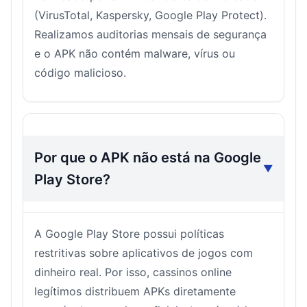
(VirusTotal, Kaspersky, Google Play Protect).
Realizamos auditorias mensais de segurança
e o APK não contém malware, vírus ou
código malicioso.
Por que o APK não está na Google
Play Store?
A Google Play Store possui políticas
restritivas sobre aplicativos de jogos com
dinheiro real. Por isso, cassinos online
legítimos distribuem APKs diretamente