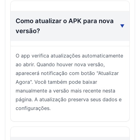
Como atualizar o APK para nova
versão?
O app verifica atualizações automaticamente
ao abrir. Quando houver nova versão,
aparecerá notificação com botão "Atualizar
Agora". Você também pode baixar
manualmente a versão mais recente nesta
página. A atualização preserva seus dados e
configurações.